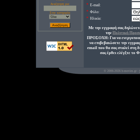
Αναζητηση για:
*
E-mail:
*
Φύλο:
Στην κατηγορία:
*
Ηλικία:
Με την εγγραφή σας δηλώνετε
την
Πολιτική Προσ
ΠΡΟΣΟΧΗ: Για να ενεργοποιηθ
να επιβεβαιώσετε την εγγραφ
email που θα σας σταλεί στη 
σας έρθει ελέγξτε το 
© 2006-2026 b-movies.gr -