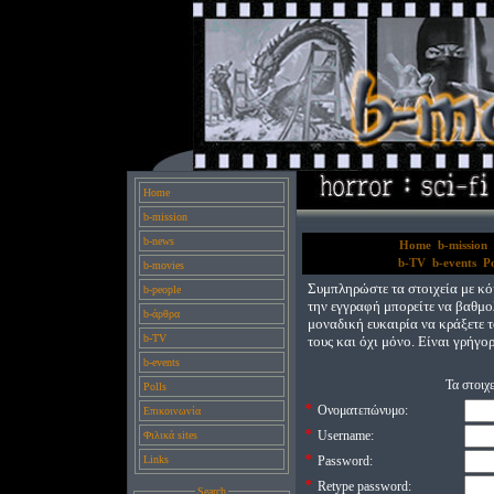
Home
b-mission
b-news
Home
b-mission
b-TV
b-events
Po
b-movies
Συμπληρώστε τα στοιχεία με κόκ
b-people
την εγγραφή μπορείτε να βαθμολ
b-άρθρα
μοναδική ευκαιρία να κράξετε τ
b-TV
τους και όχι μόνο. Είναι γρήγο
b-events
Τα στοιχ
Polls
*
Ονοματεπώνυμο:
Επικοινωνία
*
Username:
Φιλικά sites
*
Links
Password:
*
Retype password:
Search