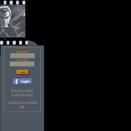
Login
Username:
Password:
Δεν είστε μέλος;
Γραφτείτε εδώ!
Ξεχάσατε τον κωδικό
σας;