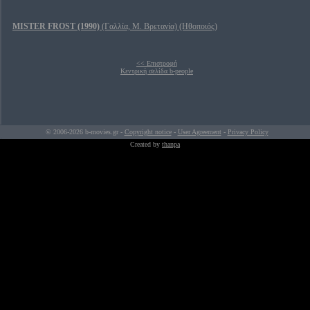
MISTER FROST (1990)
(Γαλλία, Μ. Βρετανία) (Ηθοποιός)
<< Επιστροφή
Κεντρική σελίδα b-people
© 2006-2026 b-movies.gr -
Copyright notice
-
User Agreement
-
Privacy Policy
Created by
thanpa