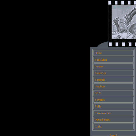
Home
b-mission
b-news
b-movies
b-people
b-άρθρα
b-TV
b-events
Polls
Επικοινωνία
Φιλικά sites
Links
Search