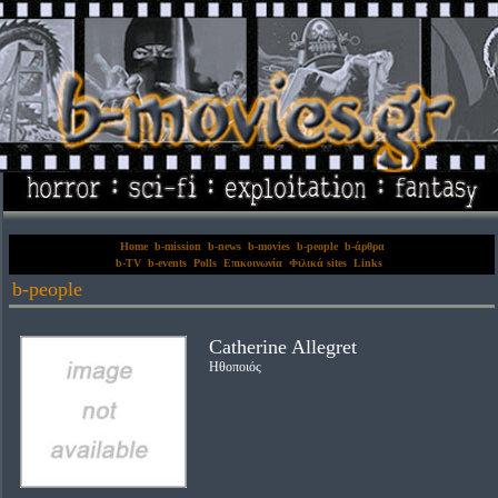
Home
b-mission
b-news
b-movies
b-people
b-άρθρα
b-TV
b-events
Polls
Επικοινωνία
Φιλικά sites
Links
b-people
Catherine Allegret
Ηθοποιός