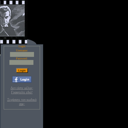
Login
Username:
Password:
Δεν είστε μέλος;
Γραφτείτε εδώ!
Ξεχάσατε τον κωδικό
σας;