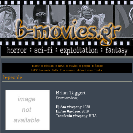
Home
b-mission
b-news
b-movies
b-people
b-άρθρα
b-TV
b-events
Polls
Επικοινωνία
Φιλικά sites
Links
b-people
Brian Taggert
Σεναριογράφος
Ημ/νια γέννησης
: 1938
Ημ/νια θανάτου
: 2019
Τοποθεσία γέννησης
: ΗΠΑ