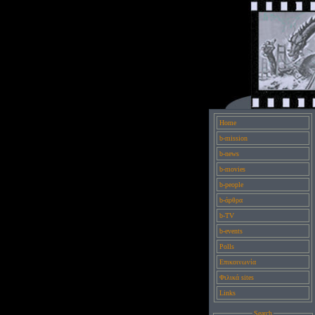
Home
b-mission
b-news
b-movies
b-people
b-άρθρα
b-TV
b-events
Polls
Επικοινωνία
Φιλικά sites
Links
Search