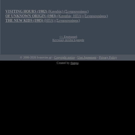
VISITING HOURS (1982)
(Καναδάς) (Σεναριογράφος)
OF UNKNOWN ORIGIN (1983)
(Καναδάς, ΗΠΑ) (Σεναριογράφος)
THE NEW KIDS (1985)
(ΗΠΑ) (Σεναριογράφος)
<< Επιστροφή
Κεντρική σελίδα b-people
© 2006-2026 b-movies.gr -
Copyright notice
-
User Agreement
-
Privacy Policy
Created by
thanpa