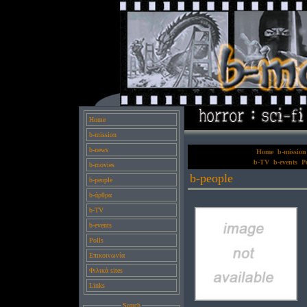
Home
b-mission
b-news
Home
b-mission
b-TV
b-events
Po
b-movies
b-people
b-people
b-άρθρα
b-TV
b-events
Polls
Επικοινωνία
Φιλικά sites
Links
Search