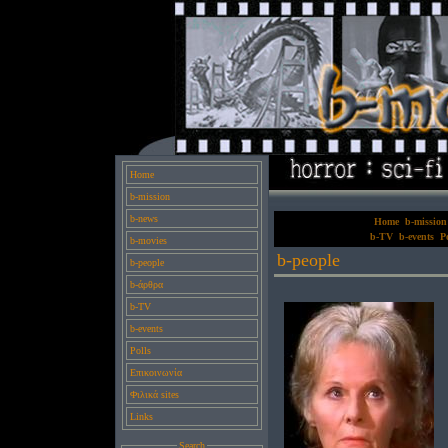
Home
b-mission
b-news
Home
b-mission
b-TV
b-events
Po
b-movies
b-people
b-people
b-άρθρα
b-TV
b-events
Polls
Επικοινωνία
Φιλικά sites
Links
Search