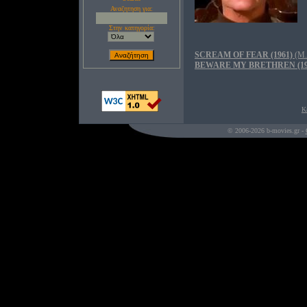
Αναζητηση για:
Στην κατηγορία:
SCREAM OF FEAR (1961)
(Μ.
BEWARE MY BRETHREN (19
Κ
© 2006-2026 b-movies.gr -