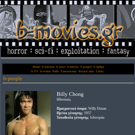
Home
b-mission
b-news
b-movies
b-people
b-άρθρα
b-TV
b-events
Polls
Επικοινωνία
Φιλικά sites
Links
b-people
Billy Chong
Ηθοποιός
Πραγματικό όνομα
: Willy Dozan
Ημ/νια γέννησης
: 1957
Τοποθεσία γέννησης
: Ινδονησία