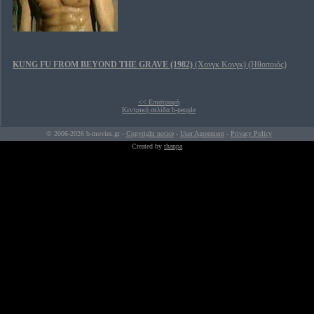
KUNG FU FROM BEYOND THE GRAVE (1982)
(Χονγκ Κονγκ) (Ηθοποιός)
<< Επιστροφή
Κεντρική σελίδα b-people
© 2006-2026 b-movies.gr -
Copyright notice
-
User Agreement
-
Privacy Policy
Created by
thanpa