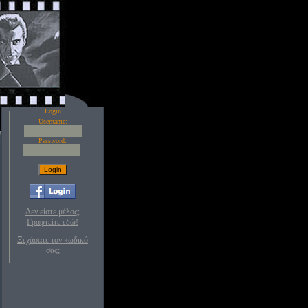
Login
Username:
Password:
Δεν είστε μέλος;
Γραφτείτε εδώ!
Ξεχάσατε τον κωδικό
σας;