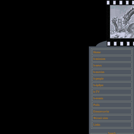
Home
b-mission
b-news
b-movies
b-people
b-άρθρα
b-TV
b-events
Polls
Επικοινωνία
Φιλικά sites
Links
Search