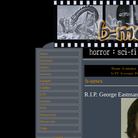
Home
b-mission
b-news
Home
b-mission
b-TV
b-events
Po
b-movies
b-news
b-people
b-άρθρα
R.I.P. George Eastman
b-TV
b-events
Polls
Επικοινωνία
Φιλικά sites
Links
Search