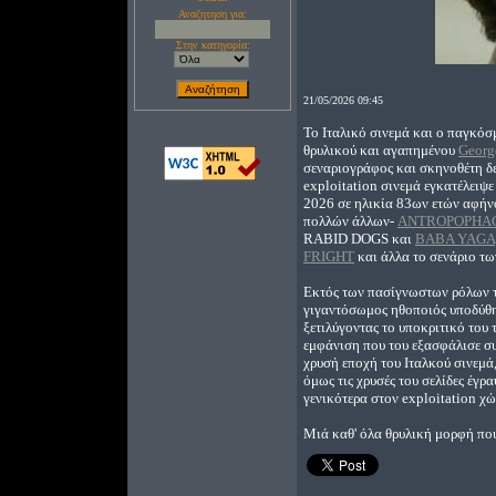
Αναζητηση για:
Στην κατηγορία:
21/05/2026 09:45
Το Ιταλικό σινεμά και ο παγκόσ
θρυλικού και αγαπημένου
Georg
σεναριογράφος και σκηνοθέτη δε
exploitation σινεμά εγκατέλειψ
2026 σε ηλικία 83ων ετών αφήνο
πολλών άλλων-
ANTROPOPHA
RABID DOGS και
BABA YAGA
FRIGHT
και άλλα το σενάριο τω
Εκτός των πασίγνωστων ρόλων το
γιγαντόσωμος ηθοποιός υποδύθη
ξετιλύγοντας το υποκριτικό του 
εμφάνιση που του εξασφάλισε συν
χρυσή εποχή του Ιταλκού σινεμά
όμως τις χρυσές του σελίδες έγρα
γενικότερα στον exploitation χώ
Μιά καθ' όλα θρυλική μορφή πο