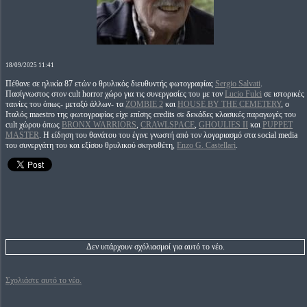
18/09/2025 11:41
Πέθανε σε ηλικία 87 ετών ο θρυλικός διευθυντής φωτογραφίας
Sergio Salvati
.
Πασίγνωστος στον cult horror χώρο για τις συνεργασίες του με τον
Lucio Fulci
σε ιστορικές
ταινίες του όπως- μεταξύ άλλων- τα
ZOMBIE 2
και
HOUSE BY THE CEMETERY
, ο
Ιταλός maestro της φωτογραφίας είχε επίσης credits σε δεκάδες κλασικές παραγωγές του
cult χώρου όπως
BRONX WARRIORS
,
CRAWLSPACE
,
GHOULIES II
και
PUPPET
MASTER
. Η είδηση του θανάτου του έγινε γνωστή από τον λογαριασμό στα social media
του συνεργάτη του και εξίσου θρυλικού σκηνοθέτη,
Enzo G. Castellari
.
Δεν υπάρχουν σχόλιασμοί για αυτό το νέο.
Σχολιάστε αυτό το νέο.