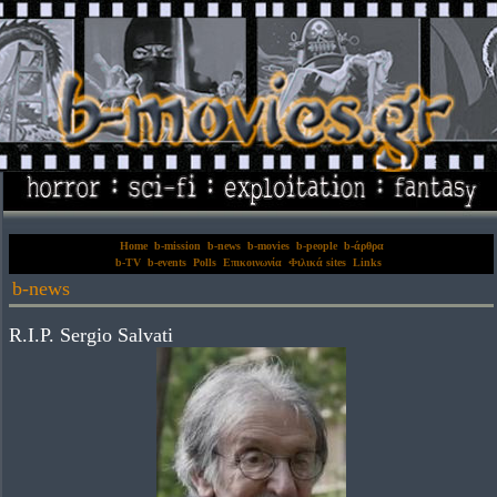
Home
b-mission
b-news
b-movies
b-people
b-άρθρα
b-TV
b-events
Polls
Επικοινωνία
Φιλικά sites
Links
b-news
R.I.P. Sergio Salvati