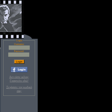
Login
Username:
Password:
Δεν είστε μέλος;
Γραφτείτε εδώ!
Ξεχάσατε τον κωδικό
σας;