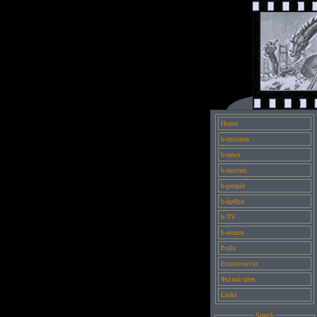
Home
b-mission
b-news
b-movies
b-people
b-άρθρα
b-TV
b-events
Polls
Επικοινωνία
Φιλικά sites
Links
Search