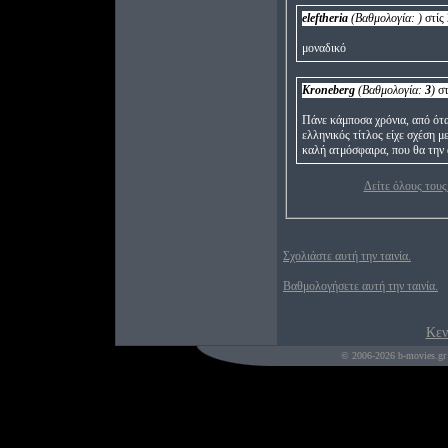
eleftheria
(Βαθμολογία:
)
στίς 
μοναδικό
Kroneberg
(Βαθμολογία:
3
)
στ
Πάνε κάμποσα χρόνια, από όταν
ελληνικός τίτλος είχε σχέση μ
καλή ατμόσφαιρα, που θα την 
Δείτε όλους τους
Σχολιάστε αυτή την ταινία.
Βαθμολογήσετε αυτή την ταινία.
Κεν
© 2006-2026 b-movies.gr