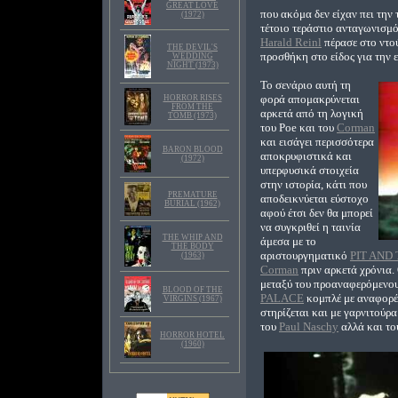
GREAT LOVE
που ακόμα δεν είχαν πει την 
(1972)
τέτοιο τεράστιο ανταγωνισμό
Harald Reinl
πέρασε στο ντού
THE DEVIL'S
προσθήκη στο είδος για την 
WEDDING
NIGHT (1973)
Το σενάριο αυτή τη
φορά απομακρύνεται
HORROR RISES
FROM THE
αρκετά από τη λογική
TOMB (1973)
του Poe και του
Corman
και εισάγει περισσότερα
BARON BLOOD
αποκρυφιστικά και
(1972)
υπερφυσικά στοιχεία
στην ιστορία, κάτι που
PREMATURE
αποδεικνύεται εύστοχο
BURIAL (1962)
αφού έτσι δεν θα μπορεί
να συγκριθεί η ταινία
THE WHIP AND
άμεσα με το
THE BODY
αριστουργηματικό
PIT AND
(1963)
Corman
πριν αρκετά χρόνια.
μεταξύ του προαναφερόμενου
BLOOD OF THE
PALACE
κομπλέ με αναφορές
VIRGINS (1967)
στηρίζεται και με γαρνιτούρα
του
Paul Naschy
αλλά και το
HORROR HOTEL
(1960)