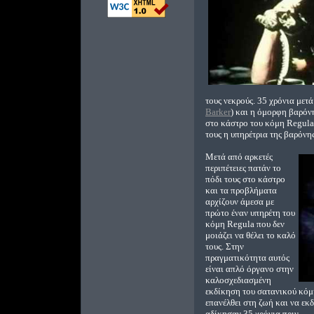
τους νεκρούς. 35 χρόνια μετ
Barker
) και η όμορφη βαρόνη
στο κάστρο του κόμη Regula
τους η υπηρέτρια της βαρόνη
Μετά από αρκετές
περιπέτειες πατάν το
πόδι τους στο κάστρο
και τα προβλήματα
αρχίζουν άμεσα με
πρώτο έναν υπηρέτη του
κόμη Regula που δεν
μοιάζει να θέλει το καλό
τους. Στην
πραγματικότητα αυτός
είναι απλό όργανο στην
καλοσχεδιασμένη
εκδίκηση του σατανικού κόμη
επανέλθει στη ζωή και να εκ
αδίκησαν 35 χρόνια πριν.