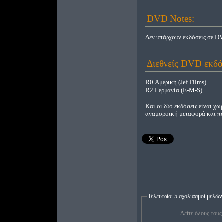
DVD Notes:
Δεν υπάρχουν εκδόσεις σε D
Διεθνείς DVD εκδό
R0 Αμερική (Jef Films)
R2 Γερμανία (E-M-S)
Και οι δύο εκδόσεις είναι χω
αναμορφική μεταφορά και πο
Τελευταίοι 5 σχολιασμοί μελών
Δείτε όλους τους