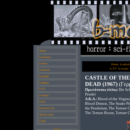
Home
b-mission
b-news
Home
b-missi
b-TV
b-events
b-movies
b-people
CASTLE OF TH
b-άρθρα
DEAD (1967)
(Γερ
b-TV
Πρωτότυπος τίτλος:
Die Sc
Pendel
b-events
A.K.A.:
Blood of the Virgin
Polls
Blood Demon, The Snake Pit
the Pendulum, The Torture C
Επικοινωνία
The Torture Room, Torture 
Φιλικά sites
Links
Search