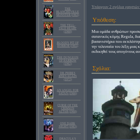
Υπάρχουν 2 σχόλια χρηστών 
THE
BLANCHEVILLE
MONSTER (1963)
Υπόθεση:
THE TELL-
TALE HEART
Μια ομάδα ανθρώπων προσκα
(1960)
σατανικός κόμης Regula, δια
βασανιστήρια που εκτελέστηκ
BLOODY PIT OF
την τελευταία του λέξη μιας 
HORROR (1965)
εκδικηθεί τους απογόνους αυ
THE DUNGEON
OF HARROW
(1962)
Σχόλια:
DR. PHIBES
RISES AGAIN
(1972)
AN ANGEL FOR
SATAN (1966)
CURSE OF THE
CRIMSON
ALTAR (1968)
ONE DARK
NIGHT (1983)
DRACULA'S