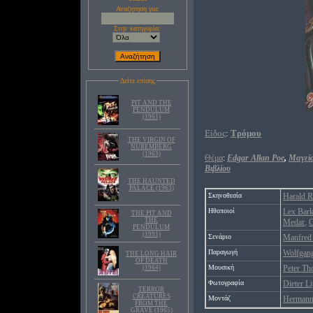
Αναζητηση για:
Στην κατηγορία:
Δείτε επίσης
PIT AND THE
PENDULUM
(1961)
Είδος
:
Τρόμου
THE VIRGIN OF
NUREMBERG
(1963)
Θέμα
:
Edgar Allan Poe
,
Μαγεί
Βιβλίου
THE HAUNTED
PALACE (1963)
Σκηνοθεσία
Harald R
Ηθοποιοί
Lex Bark
THE PIT AND
THE
Medar
C
,
PENDULUM
(1991)
Σενάριο
Manfred 
Παραγωγή
Wolfgan
THE LONG HAIR
OF DEATH
Μουσική
Peter T
(1964)
Φωτογραφία
Dieter L
TERROR
CREATURES
Μοντάζ
Hermann
FROM THE
GRAVE (1965)