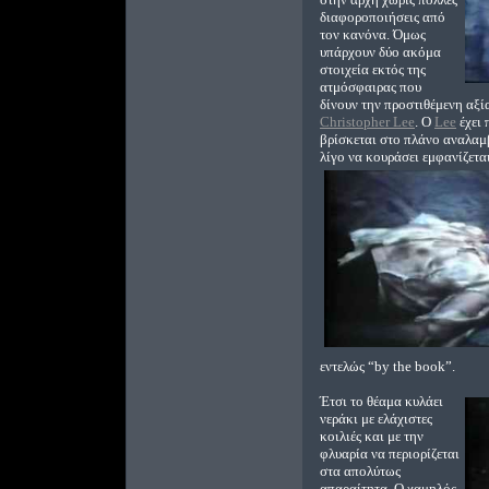
διαφοροποιήσεις από
τον κανόνα. Όμως
υπάρχουν δύο ακόμα
στοιχεία εκτός της
ατμόσφαιρας που
δίνουν την προστιθέμενη αξί
Christopher Lee
. Ο
Lee
έχει 
βρίσκεται στο πλάνο αναλαμ
λίγο να κουράσει εμφανίζετα
εντελώς “by the book”.
Έτσι το θέαμα κυλάει
νεράκι με ελάχιστες
κοιλιές και με την
φλυαρία να περιορίζεται
στα απολύτως
απαραίτητα. Ο χαμηλός