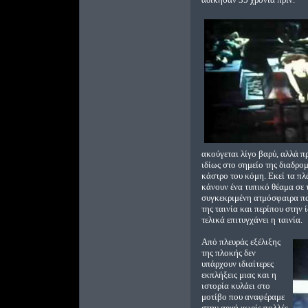
ακούγεται λίγο βαρύ, αλλά 
ιδίως στο σημείο της διαδρο
κάστρο του κόμη. Εκεί τα πλ
κάνουν ένα τυπικό θέαμα σε τ
συγκεκριμένη ατμόσφαιρα πα
της ταινία και περίπου στην 
τελικά επιτυγχάνει η ταινία.
Από πλευράς εξέλιξης
της πλοκής δεν
υπάρχουν ιδιαίτερες
εκπλήξεις μιας και η
ιστορία κυλάει στο
μοτίβο που αναφέραμε
στην αρχή χωρίς πολλές