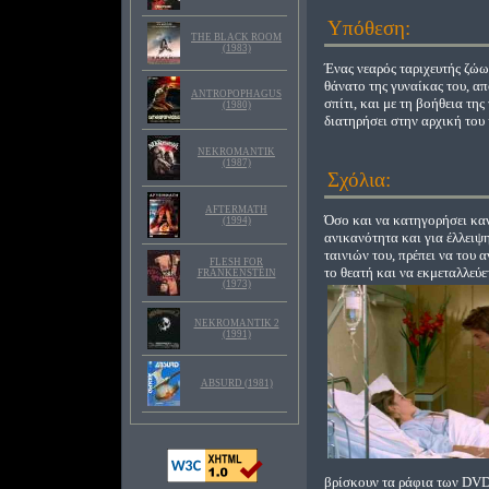
Υπόθεση:
THE BLACK ROOM
(1983)
Ένας νεαρός ταριχευτής ζώω
θάνατο της γυναίκας του, απ
ANTROPOPHAGUS
σπίτι, και με τη βοήθεια της
(1980)
διατηρήσει στην αρχική του
NEKROMANTIK
(1987)
Σχόλια:
AFTERMATH
Όσο και να κατηγορήσει κα
(1994)
ανικανότητα και για έλλειψ
ταινιών του, πρέπει να του
FLESH FOR
το θεατή και να εκμεταλλεύ
FRANKENSTEIN
(1973)
NEKROMANTIK 2
(1991)
ABSURD (1981)
βρίσκουν τα ράφια των DVD