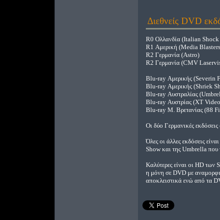
Διεθνείς DVD εκδό
R0 Ολλανδία (Italian Shoc
R1 Αμερική (Media Blaster
R2 Γερμανία (Astro)
R2 Γερμανία (CMV Laservi
Blu-ray Αμερικής (Severin F
Blu-ray Αμερικής (Shriek S
Blu-ray Αυστραλίας (Umbrel
Blu-ray Αυστρίας (XT Video)
Blu-ray Μ. Βρετανίας (88 Fi
Οι δύο Γερμανικές εκδόσεις
Όλες οι άλλες εκδόσεις είνα
Show και της Umbrella που τ
Καλύτερες είναι οι HD των S
η μόνη σε DVD με αναμορφι
αποκλειστικά ενώ από τα DV