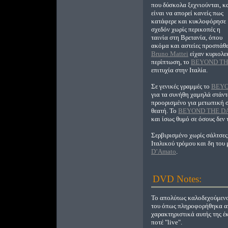
που δύσκολα ξεχνιούνται, κ
είναι να απορεί κανείς πως
κατάφερε και κυκλοφόρησε
σχεδόν χωρίς περικοπές η
ταινία στη Βρετανία, όπου
ακόμα και αστείες προσπάθ
Bruno Mattei
είχαν κυριολε
περίπτωση, το
BEYOND TH
επιτυχία στην Ιταλία.
Σε γενικές γραμμές το
BEYO
για τα συνήθη χαμηλά στάντ
προορισμένο για μετωπική σ
θεατή. Το
BEYOND THE D
και ίσως θυμό σε όσους δεν 
Σερβιρισμένο χωρίς σάλτσες 
Ιταλικού τρόμου και δη του
D’Amato
.
DVD Notes:
Το απολύτως καλοδεχούμενο 
του όπως πληροφορήθηκα α
χαρακτηριστικά αυτής της έ
ποτέ "live".