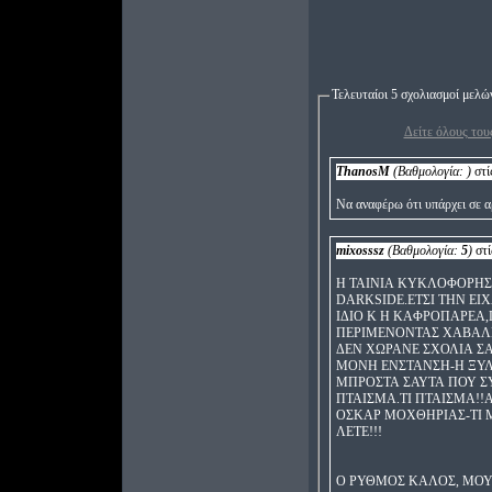
Τελευταίοι 5 σχολιασμοί μελώ
Δείτε όλους τους
ThanosM
(Βαθμολογία:
)
στί
Να αναφέρω ότι υπάρχει σε α
mixosssz
(Βαθμολογία:
5
)
στί
Η ΤΑΙΝΙΑ ΚΥΚΛΟΦΟΡΗΣΕ
DARKSIDE.ΕΤΣΙ ΤΗΝ ΕΙ
ΙΔΙΟ Κ Η ΚΑΦΡΟΠΑΡΕΑ,
ΠΕΡΙΜΕΝONTAΣ ΧΑΒΑΛΕ
ΔΕΝ ΧΩΡΑΝΕ ΣΧΟΛΙΑ Σ
ΜΟΝΗ ΕΝΣΤΑΝΣΗ-Η ΞΥΛ
ΜΠΡΟΣΤΑ ΣΑΥΤΑ ΠΟΥ Σ
ΠΤΑΙΣΜΑ.ΤΙ ΠΤΑΙΣΜΑ!!
ΟΣΚΑΡ ΜΟΧΘΗΡΙΑΣ-ΤΙ Μ
ΛΕΤΕ!!!
Ο ΡΥΘΜΟΣ ΚΑΛΟΣ, ΜΟΥΣ