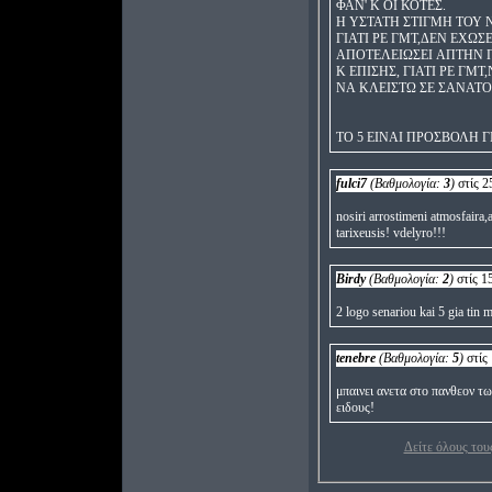
ΦΑΝ' Κ ΟΙ ΚΟΤΕΣ.
Η ΥΣΤΑΤΗ ΣΤΙΓΜΗ ΤΟΥ 
ΓΙΑΤΙ ΡΕ ΓΜΤ,ΔΕΝ ΕΧΩΣΕ
ΑΠΟΤΕΛΕΙΩΣΕΙ ΑΠΤΗΝ Π
Κ ΕΠΙΣΗΣ, ΓΙΑΤΙ ΡΕ ΓΜ
ΝΑ ΚΛΕΙΣΤΩ ΣΕ ΣΑΝΑΤΟ
ΤΟ 5 ΕΙΝΑΙ ΠΡΟΣΒΟΛΗ ΓΙ
fulci7
(Βαθμολογία:
3
)
στίς 2
nosiri arrostimeni atmosfaira,a
tarixeusis! vdelyro!!!
Birdy
(Βαθμολογία:
2
)
στίς 1
2 logo senariou kai 5 gia tin 
tenebre
(Βαθμολογία:
5
)
στίς 
μπαινει ανετα στο πανθεον τ
ειδους!
Δείτε όλους τους