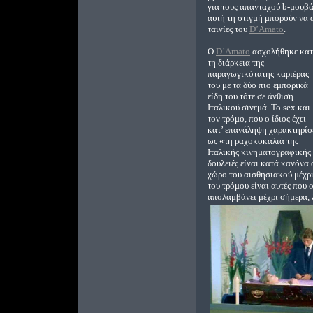
για τους απανταχού b-μουβ
αυτή τη στιγμή μπορούν να
ταινίες του
D’Amato
.
Ο
D’Amato
ασχολήθηκε κα
τη διάρκεια της
παραγωγικότατης καριέρας
του με τα δύο πιο εμπορικά
είδη του τότε σε άνθιση
Ιταλικού σινεμά. Το sex και
τον τρόμο, που ο ίδιος έχει
κατ’ επανάληψη χαρακτηρίσ
ως «τη ραχοκοκαλιά της
Ιταλικής κινηματογραφικής 
δουλειές είναι κατά κανόνα 
χώρο του αισθησιακού μέχρι
του τρόμου είναι αυτές που 
απολαμβάνει μέχρι σήμερα, λ