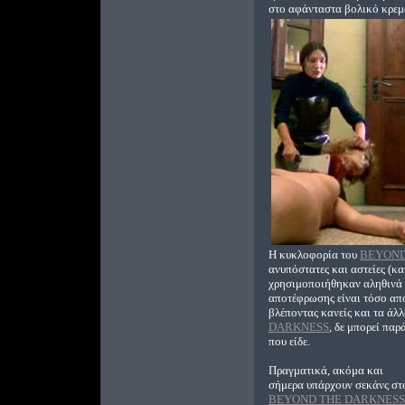
στο αφάνταστα βολικό κρεμα
Η κυκλοφορία του
BEYOND
ανυπόστατες και αστείες (κ
χρησιμοποιήθηκαν αληθινά π
αποτέφρωσης είναι τόσο απο
βλέποντας κανείς και τα άλ
DARKNESS
, δε μπορεί παρ
που είδε.
Πραγματικά, ακόμα και
σήμερα υπάρχουν σεκάνς στ
BEYOND THE DARKNESS