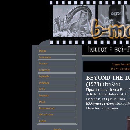
Home
b-mission
b-news
Home
b-miss
b-TV
b-events
b-movies
b-people
BEYOND THE 
b-άρθρα
(1979)
(Ιταλία)
b-TV
Πρωτότυπος τίτλος:
Buio 
A.K.A.:
Blue Holocaust, Bur
b-events
Darkness, In Quella Casa..
Polls
Ελληνικός τίτλος:
Πύρινα Μ
Πέρα Απ’ το Σκοτάδι
Επικοινωνία
Φιλικά sites
Links
Search