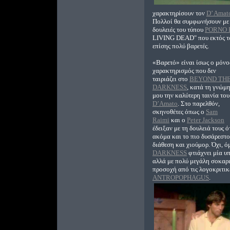
χαρακτηρίσουν τον
D’ Amat
Πολλοί θα συμφωνήσουν με 
δουλειές του τύπου
PORNO
LIVING DEAD" που εκτός του 
επίσης πολύ βαρετές.
«Βαρετό» είναι ίσως ο μόνο
χαρακτηρισμός που δεν
ταιριάζει στο
BEYOND TH
DARKNESS
, κατά τη γνώμ
μου την καλύτερη ταινία του
D’Amato
. Στο παρελθόν,
σκηνοθέτες όπως ο
Sam
Raimi
και ο
Peter Jackson
έδειξαν με τη δουλειά τους ό
ακόμα και το πιο δυσάρεστο
διάθεση και χιούμορ. Όχι, 
DARKNESS
φτιάχνει μία υπ
αλλά με πολύ μεγάλη σοκαρι
προσοχή από τις λογοκριτικ
ANTROPOPHAGUS
.