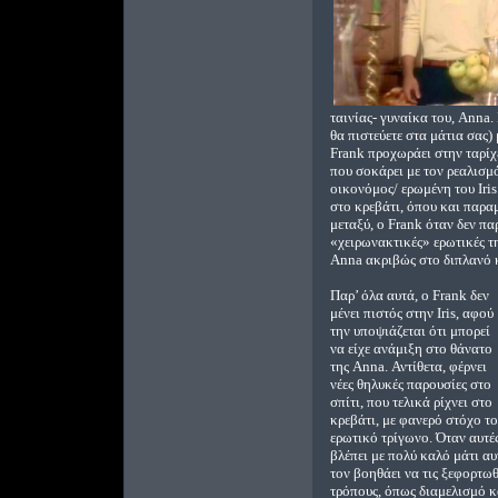
ταινίας- γυναίκα του, Anna
θα πιστεύετε στα μάτια σας)
Frank προχωράει στην ταρίχ
που σοκάρει με τον ρεαλισμ
οικονόμος/ ερωμένη του Iris
στο κρεβάτι, όπου και παραμ
μεταξύ, ο Frank όταν δεν πα
«χειρωνακτικές» ερωτικές τ
Anna ακριβώς στο διπλανό 
Παρ’ όλα αυτά, ο Frank δεν
μένει πιστός στην Iris, αφού
την υποψιάζεται ότι μπορεί
να είχε ανάμιξη στο θάνατο
της Anna. Αντίθετα, φέρνει
νέες θηλυκές παρουσίες στο
σπίτι, που τελικά ρίχνει στο
κρεβάτι, με φανερό στόχο το
ερωτικό τρίγωνο. Όταν αυτές
βλέπει με πολύ καλό μάτι αυ
τον βοηθάει να τις ξεφορτω
τρόπους, όπως διαμελισμό κα