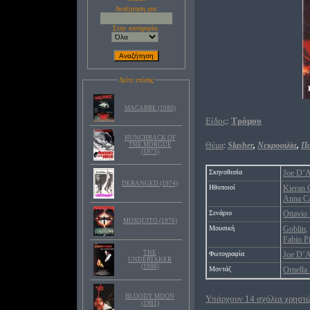
Αναζητηση για:
Στην κατηγορία:
Δείτε επίσης
MACABRE (1980)
Είδος
:
Τρόμου
HUNCHBACK OF
Θέμα
:
Slasher
,
Νεκροφιλία
,
Πα
THE MORGUE
(1973)
Σκηνοθεσία
Joe D’
DERANGED (1974)
Ηθοποιοί
Kieran 
Anna Ca
Σενάριο
Ottavio
MOSQUITO (1976)
Μουσική
Goblin
,
Fabio Pi
THE
Φωτογραφία
Joe D’
UNDERTAKER
(1988)
Μοντάζ
Ornella
BLOODY MOON
Υπάρχουν 14 σχόλια χρηστών
(1981)