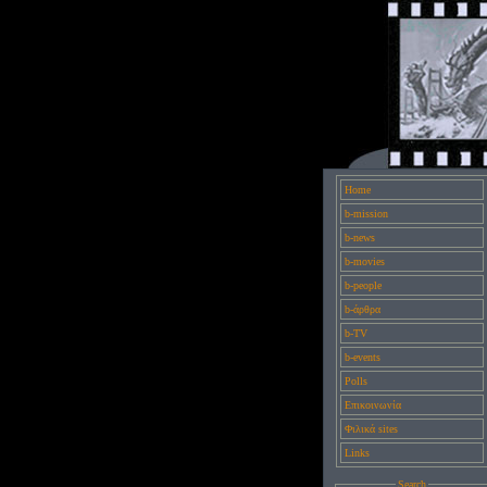
Home
b-mission
b-news
b-movies
b-people
b-άρθρα
b-TV
b-events
Polls
Επικοινωνία
Φιλικά sites
Links
Search