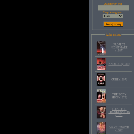
Αναζητηση για:
Στην κατηγορία:
Δείτε επίσης
PROJECT
NIGHTMARE
(1987)
ANDROID (1982)
CUBE (1997)
THE BODY
SHOP (1973)
FLESH FOR
FRANKENSTEIN
(1973)
WAVELENGTH
(1983)