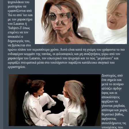
ψιχουλάκια του
μυστηρίου να
εμφανίζονται από
'δώ κι από 'κει και
με τον χαρακτήρα
του Lazarus ή
'Subject-3' όπως
επιμένει να τον
αποκαλεί ο
δημιουργός του,
να βρίσκεται στο
πρώτο πλάνο τον περισσότερο χρόνο. Αυτό είναι κατά τη γνώμη του γράφοντα το πιο
ενδιαφέρον κομμάτι της ταινίας, οι φιλοσοφικές και μη αναζητήσεις γύρω από τον
χαρακτήρα του Lazarus, τον εσωτερικό του ψυχισμό και το πώς "μεγαλώνει" και
ωριμάζει πνευματικά μέσα στο τουλάχιστον παράξενο κατάλευκο σκηνικό του
εργαστηρίου.
Δυστυχώς, από
ένα σημείο και
μετά το σενάριο
αλλάζει άρδην
ύφος και οι
αποκαλύψεις
αρχίζουν να
γίνονται ραγδαία,
απότομα και χωρίς
θεματικό βάθος,
αφήνοντας
ανεκπλήρωτες τις
υποσχέσεις που