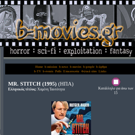
Home
b-mission
b-news
b-movies
b-people
b-άρθρα
b-TV
b-events
Polls
Επικοινωνία
Φιλικά sites
Links
MR. STITCH (1995)
(ΗΠΑ)
Κατάλληλο για άνω των
Ελληνικός τίτλος:
Χαμένη Ταυτότητα
15