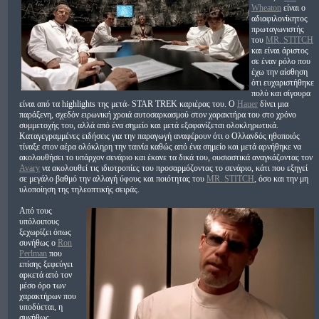
Wheaton
είναι ο
αδιαφιλονίκητος
πρωταγωνιστής
του
MR. STITCH
και είναι άριστος
σε έναν ρόλο που
έχω την αίσθηση
ότι ευχαριστήθηκε
πολύ και σίγουρα
είναι από τα highlights της μετά- STAR TREK καριέρας του. Ο
Hauer
δίνει μια
παράξενη, σχεδόν ειρωνική χροιά αυτοσαρκασμού στον χαρακτήρα του στο χρόνο
συμμετοχής του, αλλά από ένα σημείο και μετά εξαφανίζεται ολοκληρωτικά.
Καταγεγραμμένες ειδήσεις για την παραγωγή αναφέρουν ότι ο Ολλανδός ηθοποιός
τίναξε στον αέρα ολόκληρη την ταινία καθώς από ένα σημείο και μετά αρνήθηκε να
ακολουθήσει το υπάρχον σενάριο και έκανε τα δικά του, ουσιαστικά αναγκάζοντας τον
Avary
να ακολουθεί τις ιδιοτροπίες του προσαρμόζοντας το σενάριο, κάτι που εξηγεί
σε μεγάλο βαθμό την αλλαγή ύφους και ποιότητας του
MR. STITCH
, όσο και την μη
υλοποίηση της τηλεοπτικής σειράς.
Από τους
υπόλοιπους
ξεχωρίζει όπως
συνήθως ο
Ron
Perlman
που
επίσης ξεφεύγει
αρκετά από τον
μέσο όρο των
χαρακτήρων που
υποδύεται, η
συνήθως