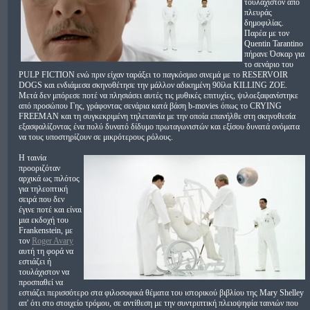
τουλάχιστον από
πλευράς
δημοφιλίας.
Παρέα με τον
Quentin Tarantino
πήρανε Όσκαρ για
το σενάριο του
PULP FICTION ενώ πριν είχαν ταράξει το παγκόσμιο σινεμά με το RESERVOIR
DOGS και ενδιάμεσα σκηνοθέτησε την μάλλον αδικημένη 90ίλα KILLING ZOE.
Μετά δεν μπόρεσε ποτέ να πλησιάσει αυτές τις μυθικές επιτυχίες, ψιλοεξαφανίστηκε
από προσώπου Γης, γράφοντας σενάρια κατά βάση b-movies όπως το CRYING
FREEMAN και τη συγκεκριμένη τηλεταινία με την οποία επανήλθε στη σκηνοθεσία
εξασφαλίζοντας ένα πολύ δυνατό δίδυμο πρωταγωνιστών και εξίσου δυνατά ονόματα
να τους υποστηρίζουν σε μικρότερους ρόλους.
Η ταινία
προοριζόταν
αρχικά ως πιλότος
για τηλεοπτική
σειρά που δεν
έγινε ποτέ και είναι
μια εκδοχή του
Frankenstein, με
τον
Roger Avary
αυτή τη φορά να
εστιάζει ή
τουλάχιστον να
προσπαθεί να
εστιάζει περισσότερο στα φιλοσοφικά θέματα του ιστορικού βιβλίου της Mary Shelley
απ' ότι στο στοιχείο τρόμου, σε αντίθεση με την συντριπτική πλειοψηφία ταινιών που