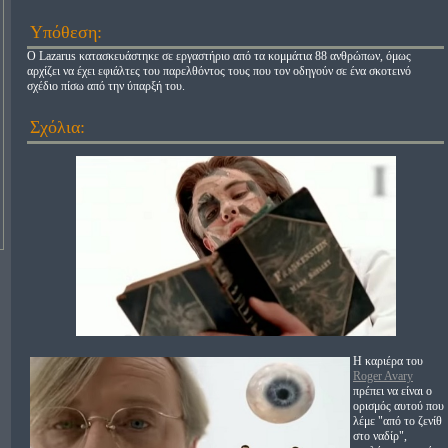
Υπόθεση:
Ο Lazarus κατασκευάστηκε σε εργαστήριο από τα κομμάτια 88 ανθρώπων, όμως
αρχίζει να έχει εφιάλτες του παρελθόντος τους που τον οδηγούν σε ένα σκοτεινό
σχέδιο πίσω από την ύπαρξή του.
Σχόλια:
Η καριέρα του
Roger Avary
πρέπει να είναι ο
ορισμός αυτού που
λέμε "από το ζενίθ
στο ναδίρ",