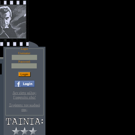
Login
Username:
Password:
Δεν είστε μέλος;
Γραφτείτε εδώ!
Ξεχάσατε τον κωδικό
σας;