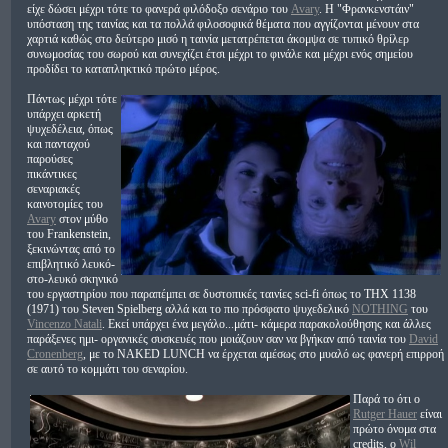
είχε δώσει μέχρι τότε το φανερά φιλόδοξο σενάριο του
Avary
. Η "Φρανκενστάιν"
υπόσταση της ταινίας και τα πολλά φιλοσοφικά θέματα που αγγίζονται μένουν στα
χαρτιά καθώς στο δεύτερο μισό η ταινία μετατρέπεται άκομψα σε τυπικό θρίλερ
συνωμοσίας του σωρού και συνεχίζει έτσι μέχρι το φινάλε και μέχρι ενός σημείου
προδίδει το καταπληκτικό πρώτο μέρος.
Πάντως μέχρι τότε
υπάρχει αρκετή
ψυχεδέλεια, όπως
και πανταχού
παρούσες
πικάντικες
σεναριακές
καινοτομίες του
Avary
στον μύθο
του Frankenstein,
ξεκινώντας από το
επιβλητικό λευκό-
στο-λευκό σκηνικό
του εργαστηρίου που παραπέμπει σε δυστοπικές ταινίες sci-fi όπως το THX 1138
(1971) του Steven Spielberg αλλά και το πιο πρόσφατο ψυχεδελικό
NOTHING
του
Vincenzo Natali
. Εκεί υπάρχει ένα μεγάλο...μάτι- κάμερα παρακολούθησης και άλλες
παράξενες ημι- οργανικές συσκευές που μοιάζουν σαν να βγήκαν από ταινία του
David
Cronenberg
, με το NAKED LUNCH να έρχεται αμέσως στο μυαλό ως φανερή επιρροή
σε αυτό το κομμάτι του σεναρίου.
Παρά το ότι ο
Rutger Hauer
είναι
πρώτο όνομα στα
credits, ο
Wil