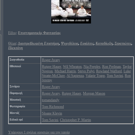
Είδος
:
Επιστημονικής Φαντασίας
Θέμα
:
Διαστρεβλωμένη Επιστήμη
,
Ψυχεδέλεια
,
Εφιάλτες
,
Καταδίωξη
,
Στρατιώτες
,
Πλεκτάνη
Σκηνοθεσία
Roger Avary
Ηθοποιοί
Rutger Hauer
Wil Wheaton
Nia Peeples
Ron Perlman
Taylor
,
,
,
,
Negron
Michael Harris
Stevo Polyi
Rowland Wafford
Luke
,
,
,
,
Stratte-McClure
Al Sapienza
Valarie Trapp
Tom Savini
Ron
,
,
,
,
Jeremy
Σενάριο
Roger Avary
Παραγωγή
Roger Avary
Rutger Hauer
Morgan Mason
,
,
Μουσική
tomandandy
Φωτογραφία
Tom Richmond
Μοντάζ
Sloane Klevin
Ειδικά εφέ
Tom Savini
Christopher P. Martin
,
Υπάρχουν 1 σχόλια χρηστών για την ταινία