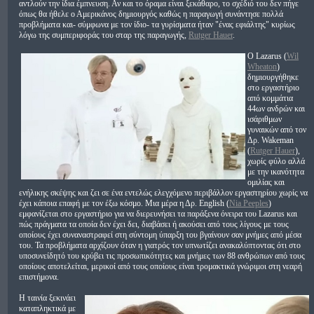
αντλούν την ίδια έμπνευση. Αν και το όραμα είναι ξεκάθαρο, το σχέδιό του δεν πήγε
όπως θα ήθελε ο Αμερικάνος δημιουργός καθώς η παραγωγή συνάντησε πολλά
προβλήματα και- σύμφωνα με τον ίδιο- τα γυρίσματα ήταν "ένας εφιάλτης" κυρίως
λόγω της συμπεριφοράς του σταρ της παραγωγής,
Rutger Hauer
.
Ο Lazarus (
Wil
Wheaton
)
δημιουργήθηκε
στο εργαστήριο
από κομμάτια
44ων ανδρών και
ισάριθμων
γυναικών από τον
Δρ. Wakeman
(
Rutger Hauer
),
χωρίς φύλο αλλά
με την ικανότητα
ομιλίας και
ενήλικης σκέψης και ζει σε ένα εντελώς ελεγχόμενο περιβάλλον εργαστηρίου χωρίς να
έχει κάποια επαφή με τον έξω κόσμο. Μια μέρα η Δρ. English (
Nia Peeples
)
εμφανίζεται στο εργαστήριο για να διερευνήσει τα παράξενα όνειρα του Lazarus και
πώς πράγματα τα οποία δεν έχει δει, διαβάσει ή ακούσει από τους λίγους με τους
οποίους έχει συναναστραφεί στη σύντομη ύπαρξη του βγαίνουν σαν μνήμες από μέσα
του. Τα προβλήματα αρχίζουν όταν η γιατρός τον υπνωτίζει ανακαλύπτοντας ότι στο
υποσυνείδητό του κρύβει τις προσωπικότητες και μνήμες των 88 ανθρώπων από τους
οποίους αποτελείται, μερικοί από τους οποίους είναι τρομακτικά γνώριμοι στη νεαρή
επιστήμονα.
Η ταινία ξεκινάει
καταπληκτικά με