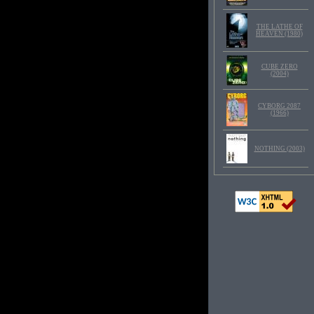
THE LATHE OF
HEAVEN (1980)
CUBE ZERO
(2004)
CYBORG 2087
(1966)
NOTHING (2003)