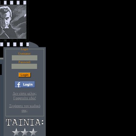
Login
Username:
Password:
Δεν είστε μέλος;
Γραφτείτε εδώ!
Ξεχάσατε τον κωδικό
σας;