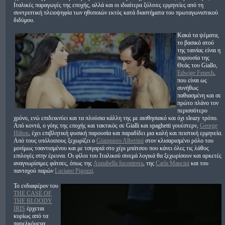
Ιταλικές παραγωγές της εποχής, αλλά και οι ιδιαίτερα ξύλινες ερμηνείες από τη
συντριπτική πλειοψηφία των ηθοποιών εκτός κατά διαστήματα του πρωταγωνιστικού
διδύμου.
Κακά τα ψέματα,
το βασικό ατού
της ταινίας είναι η
παρουσία της
Θεάς του Giallo,
Edwige Fenech
,
που είναι ως
συνήθως
παθιασμένη και σε
πρώτο πλάνο τον
περισσότερο
χρόνο, ενώ επιδεικνύει και τα πλούσια κάλλη της με αισθησιακό και όχι sleazy τρόπο.
Από κοντά, ο γόης της εποχής και τακτικός σε Gialli και spaghetti γουέστερν,
George
Hilton
, έχει επιβλητική φυσική παρουσία και παραδίδει μια καλή και πειστική ερμηνεία.
Από τους υπόλοιπους ξεχωρίζει ο
Giampiero Albertini
στον κλισαρισμένο ρόλο του
μονίμως τσαντισμένου και με τσιγαριά στο χέρι μπάτσου που κάνει όλες τις λάθος
επιλογές στην έρευνα. Οι φίλοι του Ιταλικού σινεμά λογικά θα ξεχωρίσουν και αρκετές
αναγνωρίσιμες φάτσες, όπως της
Annabella Incontrera
, της
Carla Mancini
και του
πανταχού παρών
Luciano Pigozzi
.
Το ενδιαφέρον του
THE CASE OF
THE BLOODY
IRIS
έρχεται
κυρίως από τα
παρελκόμενα