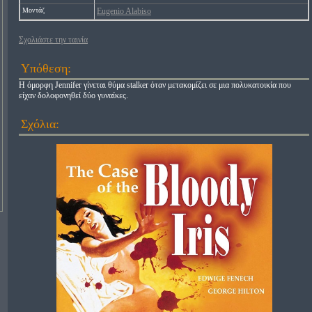
Μοντάζ
Eugenio Alabiso
Σχολιάστε την ταινία
Υπόθεση:
Η όμορφη Jennifer γίνεται θύμα stalker όταν μετακομίζει σε μια πολυκατοικία που
είχαν δολοφονηθεί δύο γυναίκες.
Σχόλια: