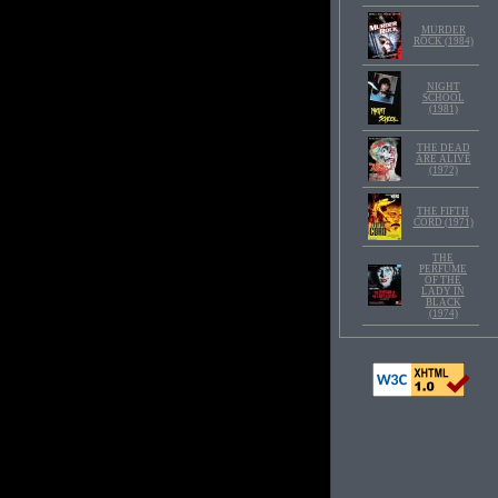
MURDER
ROCK (1984)
NIGHT
SCHOOL
(1981)
THE DEAD
ARE ALIVE
(1972)
THE FIFTH
CORD (1971)
THE
PERFUME
OF THE
LADY IN
BLACK
(1974)