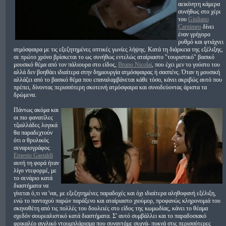
αεικίνητη κάμερα
συνήθως στο χέρι
του
Giuliano
Carnimeo
δίνει
έναν γρήγορο
ρυθμό και φτιάχνει
ατμόσφαιρα με τις εξεζητημένες οπτικές γωνίες λήψης. Κατά τη διάρκεια της εξέλιξης,
σε πρώτο χρόνο βρίσκεται το ως συνήθως εντελώς αταίριαστο "τουριστικό" βασικό
μουσικό θέμα από τον πάλιουρα στο είδος,
Bruno Nicolai
, που έχει μεν το γούστο του
αλλά δεν βοηθάει ιδιαίτερα στην δημιουργία ατμόσφαιρας ή σασπένς. Όταν η μουσική
αλλάζει από το βασικό θέμα που επαναλαμβάνεται κάθε τόσο, κάνει ακριβώς αυτό που
πρέπει, δίνοντας περισσότερη σκοτεινή ατμόσφαιρα και συνοδεύοντας άριστα τα
δρώμενα.
Πάντως ακόμα και
οι πιο φανατίλες
τζιαλλάδες λογικά
θα παραδεχτούν
ότι ο θρυλικός
σεναριογράφος
Ernesto Gastaldi
αυτή τη φορά ήταν
λίγο ντεφορμέ, με
το σενάριο κατά
διαστήματα να
γίνεται ό,τι να 'ναι, με εξεζητημένες παραδοχές και όχι ιδιαίτερα αληθοφανή εξέλιξη,
ενώ το πανταχού παρών παράξενο και αταίριαστο χιούμορ, προφανώς κληρονομιά του
σκηνοθέτη από τις πολλές του δουλειές στο είδος της κωμωδίας, κάνει το θέαμα
σχεδόν σουρεαλιστικό κατά διαστήματα. Σ' αυτό συμβάλλει και το παραδοσιακό
φρικαλέο αγγλικό ντουμπλάρισμα που συναντάμε συχνά- πυκνά στις περισσότερες