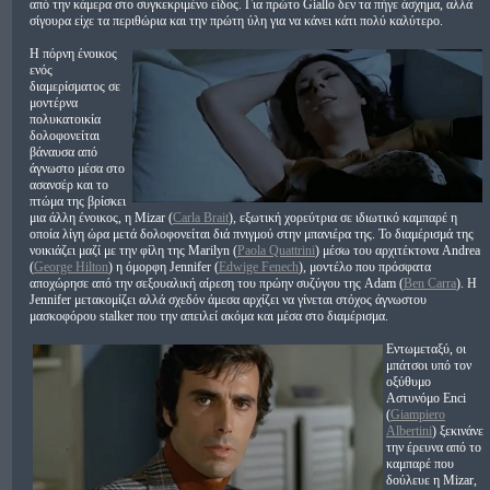
από την κάμερα στο συγκεκριμένο είδος. Για πρώτο Giallo δεν τα πήγε άσχημα, αλλά
σίγουρα είχε τα περιθώρια και την πρώτη ύλη για να κάνει κάτι πολύ καλύτερο.
Η πόρνη ένοικος
ενός
διαμερίσματος σε
μοντέρνα
πολυκατοικία
δολοφονείται
βάναυσα από
άγνωστο μέσα στο
ασανσέρ και το
πτώμα της βρίσκει
μια άλλη ένοικος, η Mizar (
Carla Brait
), εξωτική χορεύτρια σε ιδιωτικό καμπαρέ η
οποία λίγη ώρα μετά δολοφονείται διά πνιγμού στην μπανιέρα της. Το διαμέρισμά της
νοικιάζει μαζί με την φίλη της Marilyn (
Paola Quattrini
) μέσω του αρχιτέκτονα Andrea
(
George Hilton
) η όμορφη Jennifer (
Edwige Fenech
), μοντέλο που πρόσφατα
αποχώρησε από την σεξουαλική αίρεση του πρώην συζύγου της Adam (
Ben Carra
). Η
Jennifer μετακομίζει αλλά σχεδόν άμεσα αρχίζει να γίνεται στόχος άγνωστου
μασκοφόρου stalker που την απειλεί ακόμα και μέσα στο διαμέρισμα.
Εντωμεταξύ, οι
μπάτσοι υπό τον
οξύθυμο
Αστυνόμο Enci
(
Giampiero
Albertini
) ξεκινάνε
την έρευνα από το
καμπαρέ που
δούλευε η Mizar,