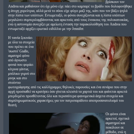
βρίσκουν τον
Andrea και μαθαίνουν ότι όχι μόνο είχε πάει στο καμπαρέ το βράδυ που δολοφονήθηκε
η άτυχη χορεύτρια, αλλά μετά το σόου είχε φύγει μαζί της, κάτι που τον βάζει ψηλά
στην λίστα των υπόπτων. Εντωμεταξύ, οι φόνοι συνεχίζονται και η λίστα υπόπτων
μεγαλώνει συμπεριλαμβάνοντας και αρκετούς από τους ένοικους της πολυκατοικίας,
ενώ η αστυνομία συνεχίζει με αμείωτη ένταση την παρακολούθηση του Andrea που
εντωμεταξύ αρχίζει ερωτικό ειδύλλιο με την Jennifer.
Η ταινία ξεκινάει
με όλα τα στοιχεία
που πρέπει σε ένα
'σωστό' Giallo,
αιματηρό φόνο
από άγνωστο
φονιά που φοράει
κίτρινα γάντια,
μπόλικο γυμνό στο
ρινγκ και στο
στούντιο
φωτογράφησης από τις καλλίγραμμες θηλυκές παρουσίες και ένα σενάριο που στην
αρχή προσπαθεί να κρατήσει όσο γίνεται κλειστά τα χαρτιά του και φαίνεται αρκετά
μπερδεμένο προσθέτοντας όλο και περισσότερα φαινομενικά άσχετα στοιχεία και
συμπληρωματικούς χαρακτήρες για τον πατροπαράδοτο αποπροσανατολισμό του
θεατή.
Οι φόνοι είναι
αρκετοί, σχετικά
αιματηροί και
ποικίλουν σε
μέθοδο, ενώ η