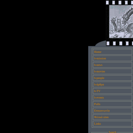
Home
b-mission
b-news
b-movies
b-people
b-άρθρα
b-TV
b-events
Polls
Επικοινωνία
Φιλικά sites
Links
Search