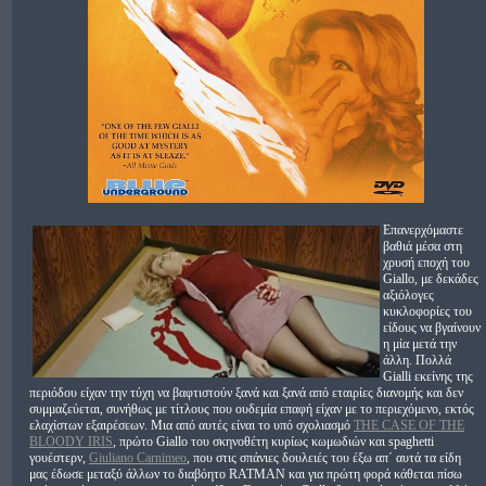
Επανερχόμαστε
βαθιά μέσα στη
χρυσή εποχή του
Giallo, με δεκάδες
αξιόλογες
κυκλοφορίες του
είδους να βγαίνουν
η μία μετά την
άλλη. Πολλά
Gialli εκείνης της
περιόδου είχαν την τύχη να βαφτιστούν ξανά και ξανά από εταιρίες διανομής και δεν
συμμαζεύεται, συνήθως με τίτλους που ουδεμία επαφή είχαν με το περιεχόμενο, εκτός
ελαχίστων εξαιρέσεων. Μια από αυτές είναι το υπό σχολιασμό
THE CASE OF THE
BLOODY IRIS
, πρώτο Giallo του σκηνοθέτη κυρίως κωμωδιών και spaghetti
γουέστερν,
Giuliano Carnimeo
, που στις σπάνιες δουλειές του έξω απ΄ αυτά τα είδη
μας έδωσε μεταξύ άλλων το διαβόητο RATMAN και για πρώτη φορά κάθεται πίσω