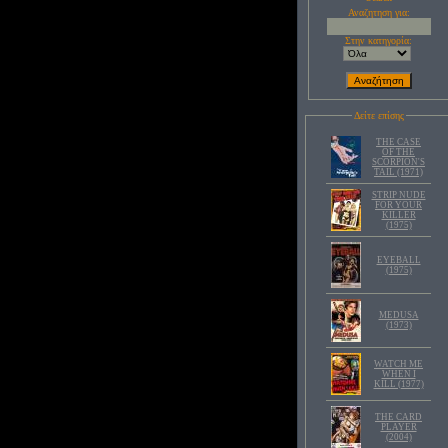
Αναζητηση για:
Στην κατηγορία:
Δείτε επίσης
THE CASE
OF THE
SCORPION'S
TAIL (1971)
STRIP NUDE
FOR YOUR
KILLER
(1975)
EYEBALL
(1975)
MEDUSA
(1973)
WATCH ME
WHEN I
KILL (1977)
THE CARD
PLAYER
(2004)