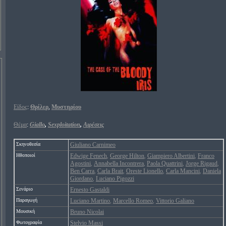
Είδος
:
Θρίλερ
,
Μυστηρίου
Θέμα
:
Giallo
,
Sexploitation
,
Αιρέσεις
Σκηνοθεσία
Giuliano Carnimeo
Ηθοποιοί
Edwige Fenech
George Hilton
Giampiero Albertini
Franco
,
,
,
Agostini
Annabella Incontrera
Paola Quattrini
Jorge Rigaud
,
,
,
,
Ben Carra
Carla Brait
Oreste Lionello
Carla Mancini
Daniela
,
,
,
,
Giordano
Luciano Pigozzi
,
Σενάριο
Ernesto Gastaldi
Παραγωγή
Luciano Martino
Marcello Romeo
Vittorio Galiano
,
,
Μουσική
Bruno Nicolai
Φωτογραφία
Stelvio Massi