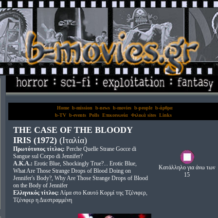
Home
b-mission
b-news
b-movies
b-people
b-άρθρα
b-TV
b-events
Polls
Επικοινωνία
Φιλικά sites
Links
THE CASE OF THE BLOODY
IRIS (1972)
(Ιταλία)
Πρωτότυπος τίτλος:
Perche Quelle Strane Gocce di
Sangue sul Corpo di Jennifer?
A.K.A.:
Erotic Blue, Shockingly True?... Erotic Blue,
Κατάλληλο για άνω των
What Are Those Strange Drops of Blood Doing on
15
Jennifer's Body?, Why Are Those Strange Drops of Blood
on the Body of Jennifer
Ελληνικός τίτλος:
Αίμα στο Καυτό Κορμί της Τζένιφερ,
Τζένιφερ η Διεστραμμένη