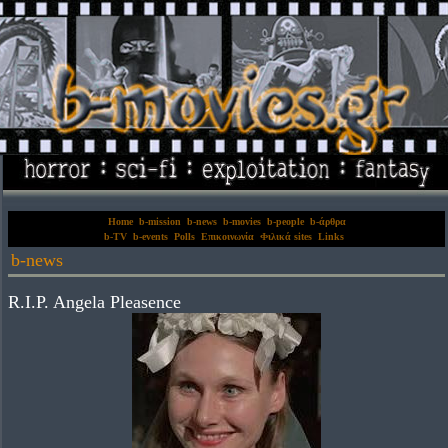
Home
b-mission
b-news
b-movies
b-people
b-άρθρα
b-TV
b-events
Polls
Επικοινωνία
Φιλικά sites
Links
b-news
R.I.P. Angela Pleasence