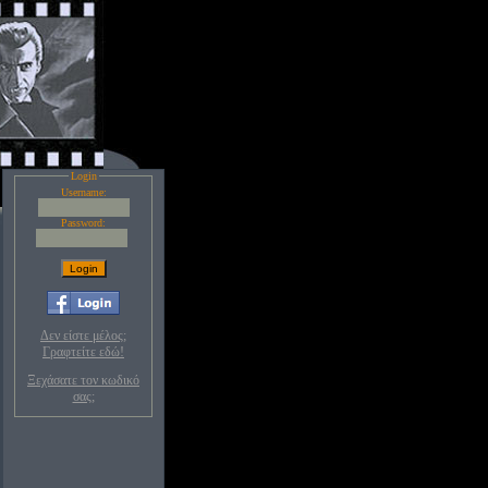
Login
Username:
Password:
Δεν είστε μέλος;
Γραφτείτε εδώ!
Ξεχάσατε τον κωδικό
σας;