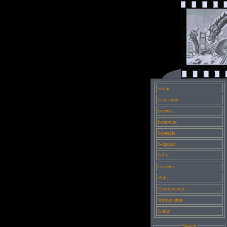
Home
b-mission
b-news
b-movies
b-people
b-άρθρα
b-TV
b-events
Polls
Επικοινωνία
Φιλικά sites
Links
Search