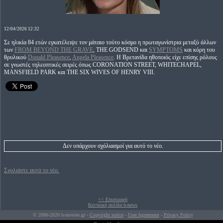
12/04/2026 12:32
Σε ηλικία 84 ετών εγκατέλειψε τον μάταιο τούτο κόσμο η πρωταγωνίστρια μεταξύ άλλων
των
FROM BEYOND THE GRAVE
, THE GODSEND και
SYMPTOMS
και κόρη του
θρυλικού
Donald Pleasence
,
Angela Pleasence
. Η Βρετανίδα ηθοποιός είχε επίσης ρόλους
σε γνωστές τηλεοπτικές σειρές όπως CORONATION STREET, WHITECHAPEL,
MANSFIELD PARK και THE SIX WIVES OF HENRY VIII.
Δεν υπάρχουν σχόλιασμοί για αυτό το νέο.
Σχολιάστε αυτό το νέο.
<< Επιστροφή
Κεντρική σελίδα b-news
© 2006-2026 b-movies.gr -
Copyright notice
-
User Agreement
-
Privacy Policy