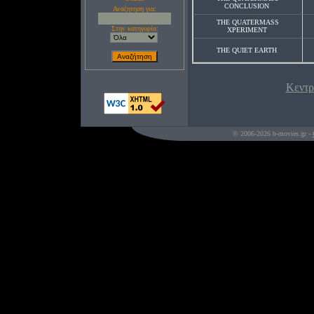
CONCLUSION
Αναζητηση για:
THE QUATERMASS
Στην κατηγορία:
XPERIMENT
THE QUIET EARTH
Κεντρ
© 2006-2026 b-movies.gr -