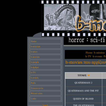
Home
b-mission
b-news
Home
b-mission
b-TV
b-events
Po
b-movies
b-movies που αρχίζου
b-people
b-άρθρα
b-TV
ΤΙΤΛΟΣ
b-events
QUATERMASS 2
Polls
Επικοινωνία
QUATERMASS AND THE PIT
Φιλικά sites
Links
QUEEN OF BLOOD
Search
THE QUATERMASS