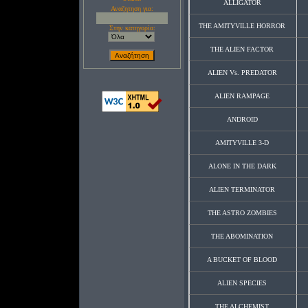
ALLIGATOR
Αναζητηση για:
THE AMITYVILLE HORROR
Στην κατηγορία:
THE ALIEN FACTOR
ALIEN Vs. PREDATOR
ALIEN RAMPAGE
ANDROID
AMITYVILLE 3-D
ALONE IN THE DARK
ALIEN TERMINATOR
THE ASTRO ZOMBIES
THE ABOMINATION
A BUCKET OF BLOOD
ALIEN SPECIES
THE ALCHEMIST