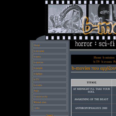
Home
b-mission
b-news
Home
b-mission
b-TV
b-events
Po
b-movies
b-movies που αρχίζου
b-people
b-άρθρα
b-TV
ΤΙΤΛΟΣ
b-events
AT MIDNIGHT I'LL TAKE YOUR
Polls
SOUL
Επικοινωνία
AWAKENING OF THE BEAST
Φιλικά sites
Links
ANTHROPOPHAGOUS 2000
Search